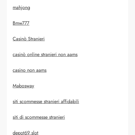
mahjong
Bmw777
Casinò Stranieri
casinò online stranieri non aams
casino non aams
Mabosway
siti scommesse stranieri affidabili
siti di scommesse stranieri
depot69 slot