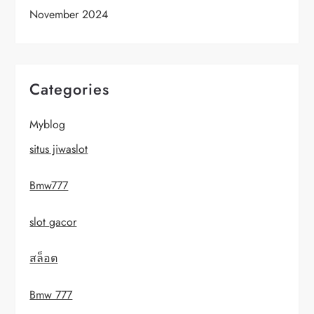
November 2024
Categories
Myblog
situs jiwaslot
Bmw777
slot gacor
สล็อต
Bmw 777