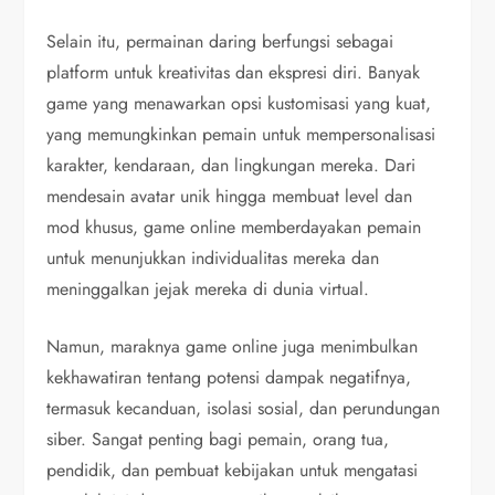
Selain itu, permainan daring berfungsi sebagai
platform untuk kreativitas dan ekspresi diri. Banyak
game yang menawarkan opsi kustomisasi yang kuat,
yang memungkinkan pemain untuk mempersonalisasi
karakter, kendaraan, dan lingkungan mereka. Dari
mendesain avatar unik hingga membuat level dan
mod khusus, game online memberdayakan pemain
untuk menunjukkan individualitas mereka dan
meninggalkan jejak mereka di dunia virtual.
Namun, maraknya game online juga menimbulkan
kekhawatiran tentang potensi dampak negatifnya,
termasuk kecanduan, isolasi sosial, dan perundungan
siber. Sangat penting bagi pemain, orang tua,
pendidik, dan pembuat kebijakan untuk mengatasi