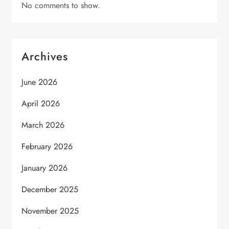
No comments to show.
Archives
June 2026
April 2026
March 2026
February 2026
January 2026
December 2025
November 2025