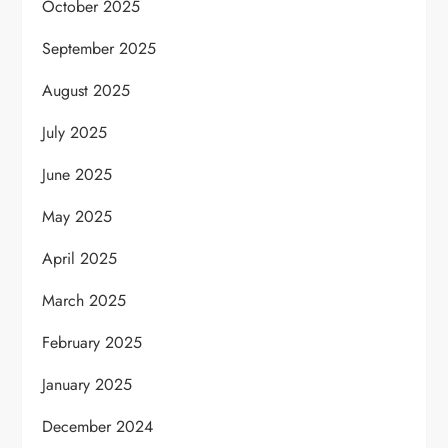
October 2025
September 2025
August 2025
July 2025
June 2025
May 2025
April 2025
March 2025
February 2025
January 2025
December 2024