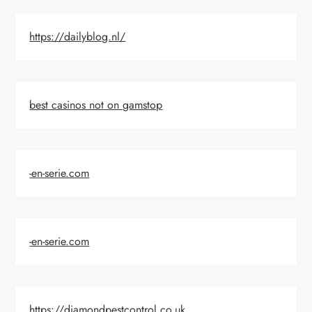
https://dailyblog.nl/
best casinos not on gamstop
-en-serie.com
-en-serie.com
https://diamondpestcontrol.co.uk