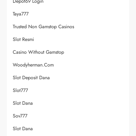
Depot69 Login
Taya777
Trusted Non Gamstop Casinos
Slot Resmi
Casino Without Gamstop
Woodyherman.com
Slot Deposit Dana
Slot777
Slot Dana
Sov777
Slot Dana