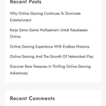
Recent Posts
Why Online Gaming Continues To Dominate
Entertainment
Kerja Sama Game Multipemain Untuk Kesuksesan
Online
Online Gaming Experience With Endless Missions
Online Gaming And The Growth Of Networked Play
Discover Rare Treasures In Thrilling Online Gaming
Adventures
Recent Comments