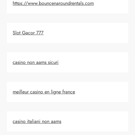
https://www.bouncenaroundrentals.com
Slot Gacor 777
casino non aams sicuri
meilleur casino en ligne france
casino italiani non aams