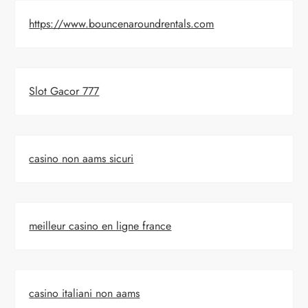
https://www.bouncenaroundrentals.com
Slot Gacor 777
casino non aams sicuri
meilleur casino en ligne france
casino italiani non aams