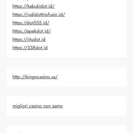
https://kabukislot.id/
https://judislottriofusin.id/
https://slot555.id/
https://apekslot.id/
https://jituslot.id
https://338slot.id
http://bingocasino.us/
migliori casino non aams