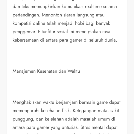
dan teks memungkinkan komunikasi real-time selama
pertandingan. Menonton siaran langsung atau
kompetisi online telah menjadi hobi bagi banyak
penggemar. Fitur-fitur sosial ini menciptakan rasa
kebersamaan di antara para gamer di seluruh dunia.
Manajemen Kesehatan dan Waktu
Menghabiskan waktu berjam-jam bermain game dapat
memengaruhi kesehatan fisik. Ketegangan mata, sakit
punggung, dan kelelahan adalah masalah umum di
antara para gamer yang antusias. Stres mental dapat