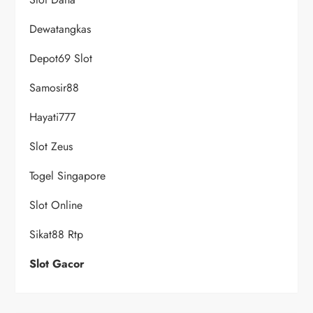
Dewatangkas
Depot69 Slot
Samosir88
Hayati777
Slot Zeus
Togel Singapore
Slot Online
Sikat88 Rtp
Slot Gacor