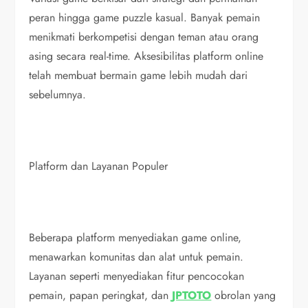
peran hingga game puzzle kasual. Banyak pemain
menikmati berkompetisi dengan teman atau orang
asing secara real-time. Aksesibilitas platform online
telah membuat bermain game lebih mudah dari
sebelumnya.
Platform dan Layanan Populer
Beberapa platform menyediakan game online,
menawarkan komunitas dan alat untuk pemain.
Layanan seperti menyediakan fitur pencocokan
pemain, papan peringkat, dan
JPTOTO
obrolan yang