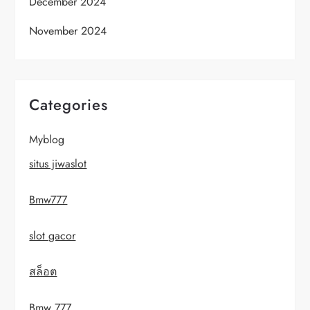
December 2024
November 2024
Categories
Myblog
situs jiwaslot
Bmw777
slot gacor
สล็อต
Bmw 777