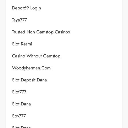
Depot69 Login
Taya777
Trusted Non Gamstop Casinos
Slot Resmi
Casino Without Gamstop
Woodyherman.com
Slot Deposit Dana
Slot777
Slot Dana
Sov777
Slot Dana