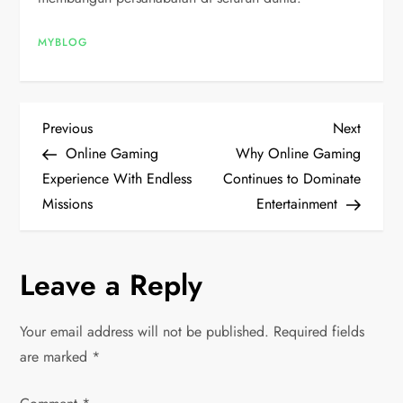
MYBLOG
P
Previous
Next
Previous
Next
Post
Post
Online Gaming
Why Online Gaming
o
Experience With Endless
Continues to Dominate
Missions
Entertainment
s
t
Leave a Reply
n
Your email address will not be published.
Required fields
a
are marked
*
v