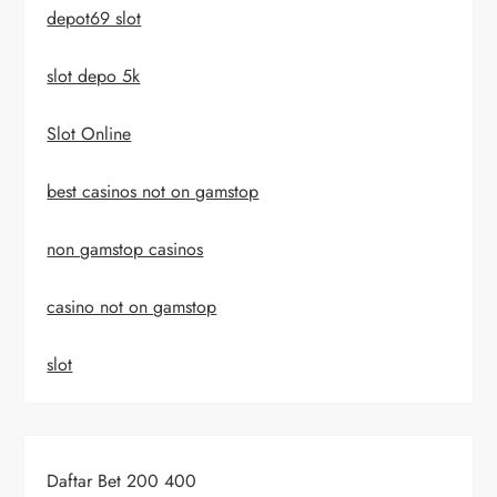
depot69 slot
slot depo 5k
Slot Online
best casinos not on gamstop
non gamstop casinos
casino not on gamstop
slot
Daftar Bet 200 400