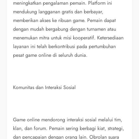
meningkatkan pengalaman pemain. Platform ini
mendukung langganan gratis dan berbayar,
memberikan akses ke ribuan game. Pemain dapat
dengan mudah bergabung dengan turnamen atau
menemukan mitra untuk misi kooperatif. Ketersediaan
layanan ini telah berkontribusi pada pertumbuhan
pesat game online di seluruh dunia.
Komunitas dan Interaksi Sosial
Game online mendorong interaksi sosial melalui tim,
klan, dan forum. Pemain sering berbagi kiat, strategi,
dan pencapaian dengan orang lain. Obrolan suara