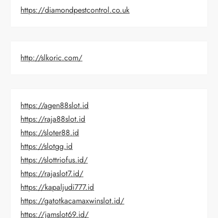
https://diamondpestcontrol.co.uk
http://slkoric.com/
https://agen88slot.id
https://raja88slot.id
https://sloter88.id
https://slotgg.id
https://slottriofus.id/
https://rajaslot7.id/
https://kapaljudi777.id
https://gatotkacamaxwinslot.id/
https://jamslot69.id/